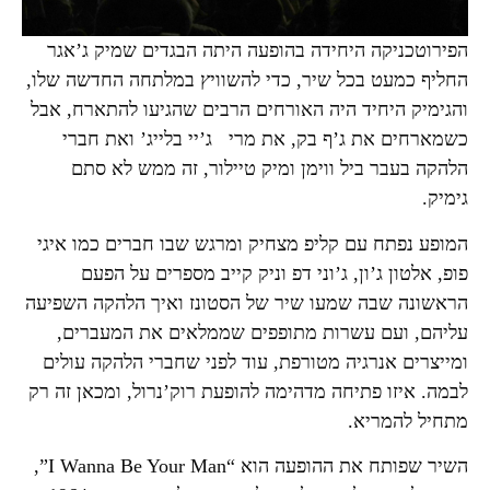
הפירוטכניקה היחידה בהופעה היתה הבגדים שמיק ג’אגר
החליף כמעט בכל שיר, כדי להשוויץ במלתחה החדשה שלו,
והגימיק היחיד היה האורחים הרבים שהגיעו להתארח, אבל
כשמארחים את ג’ף בק, את מרי ג’יי בלייג’ ואת חברי
הלהקה בעבר ביל ווימן ומיק טיילור, זה ממש לא סתם
גימיק.
המופע נפתח עם קליפ מצחיק ומרגש שבו חברים כמו איגי
פופ, אלטון ג’ון, ג’וני דפ וניק קייב מספרים על הפעם
הראשונה שבה שמעו שיר של הסטונז ואיך הלהקה השפיעה
עליהם, ועם עשרות מתופפים שממלאים את המעברים,
ומייצרים אנרגיה מטורפת, עוד לפני שחברי הלהקה עולים
לבמה. איזו פתיחה מדהימה להופעת רוק’נרול, ומכאן זה רק
מתחיל להמריא.
השיר שפותח את ההופעה הוא “I Wanna Be Your Man”,