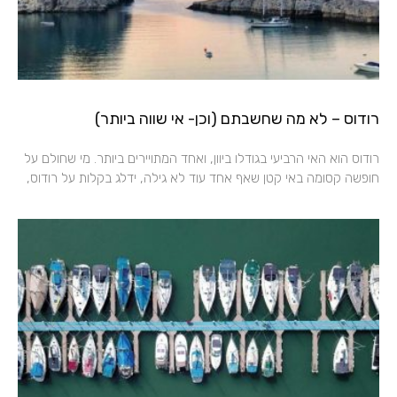
רודוס – לא מה שחשבתם (וכן- אי שווה ביותר)
רודוס הוא האי הרביעי בגודלו ביוון, ואחד המתויירים ביותר. מי שחולם על
חופשה קסומה באי קטן שאף אחד עוד לא גילה, ידלג בקלות על רודוס,