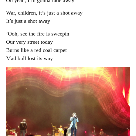
Oh yeah, I’m gonna fade away
War, children, it’s just a shot away
It’s just a shot away
Ooh, see the fire is sweepin’
Our very street today
Burns like a red coal carpet
Mad bull lost its way