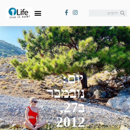
נובמבר ב27, 2012
יום:
נובמבר
ב27,
2012