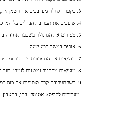
3. בקערה גדולה מערבבים את השמן זית, סוכר חום, סילאן או מייפל, קינמון, מלח ותמצית הוניל.
4. שופכים את תערובת הנוזלים על המרכיבים היבשים ומערבבים היטב.
5. מפזרים את הגרנולה בשכבה אחידה בתבנית, ומכניסים לתנור.
6. אופים במשך רבע שעה
7. מוציאים את התערובת מהתנור ומוסיפים את חצי כוס הקוקוס ומחזירים לעוד רבע שעה.
8. מוציאים מהתנור ומצננים לגמרי. תוך כדי הצינון מערבבים מדי פעם ומפוררים גושים, כדי שהתערובת תישאר בתפזורת.
9. כשהתערובת קרה מוסיפים את כוס הפירות היבשים ומערבבים.
מעבירים לקופסא אטומה. וזהו, בתאבון.