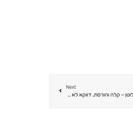
Next
עוגת פרג, קוקוס ושוקולד ללא גלוטן – קלה והורסת, דווקא לא את הבריאות