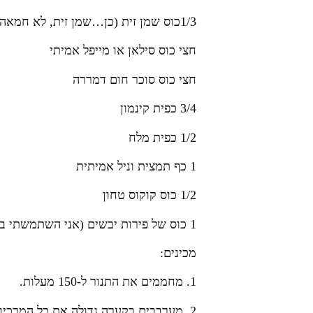
1/3כוס שמן זית (כן…שמן זית, לא חמאה! אפשרי להחליף בשמן קנולה)
חצי כוס סילאן או מייפל אמיתי
חצי כוס סוכר חום דמררה
3/4 כפית קינמון
1/2 כפית מלח
1 כף תמצית וניל אמיתית
1/2 כוס קוקוס טחון
1 כוס של פירות יבשים (אני השתמשתי בחצי כוס צימוקים בהירים וחצי כוס דובדבנים מיובשים)
מכינים:
1. מחממים את התנור ל-150 מעלות.
2. מערבבים בקערה גדולה את כל המרכיבים היבשים – שיבולת שועל, אגוזים וגרעינים, (מלבד הקוקוס והפירות היבשים).